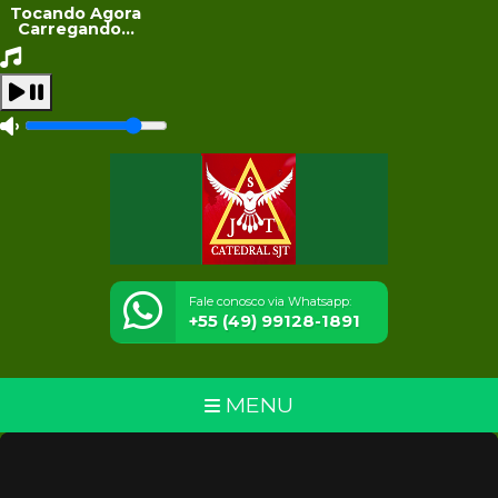
Tocando Agora
Carregando...
Fale conosco via Whatsapp:
+55 (49) 99128-1891
MENU