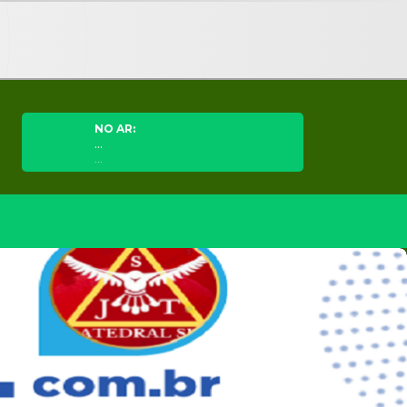
NO AR:
...
...