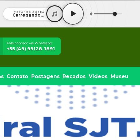
TOCANDO AGORA
Carregando...
Fale conosco via Whatsapp:
+55 (49) 99128-1891
ns
Contato
Postagens
Recados
Vídeos
Museu